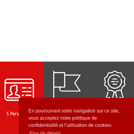
18 ans
+ 300
En poursuivant votre navigation sur ce site,
5 Personnes
d'expérience
Utilisateurs
vous acceptez notre politique de
confidentialité et l’utilisation de cookies.
Plus de détails